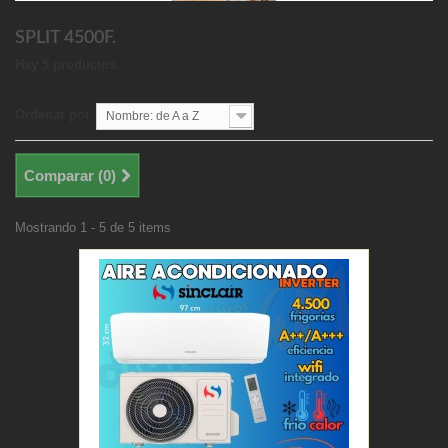
SPLIT 4500F.
Hay 5 productos.
Ordenar por
Nombre: de A a Z
Comparar (
0
)
Mostrando 1 - 5 de 5 items