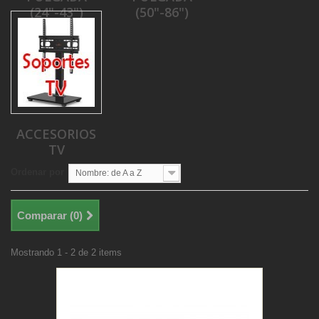
(24"-43")
(50"-86")
ACCESORIOS
TV
Ordenar por
Nombre: de A a Z
Comparar (
0
)
Mostrando 1 - 2 de 2 items