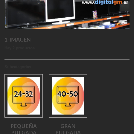
1-IMAGEN
Hay 2 productos.
Subcategorías
PEQUEÑA
GRAN
PULGADA
PULGADA