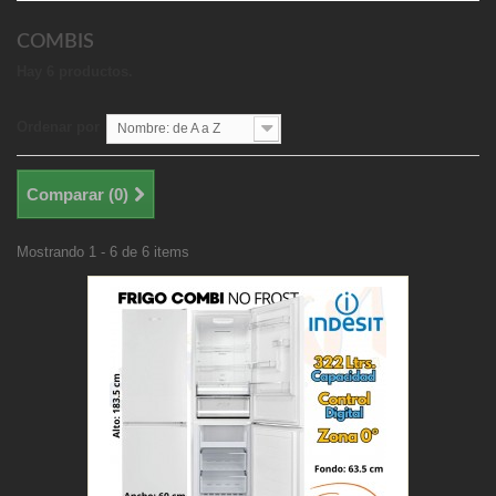
COMBIS
Hay 6 productos.
Ordenar por
Nombre: de A a Z
Comparar (
0
)
Mostrando 1 - 6 de 6 items