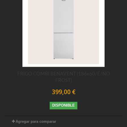
FRIGO COMBI BENAVENT (186x60/E/NO
FROST)
399,00 €
DISPONIBLE
Agregar para comparar