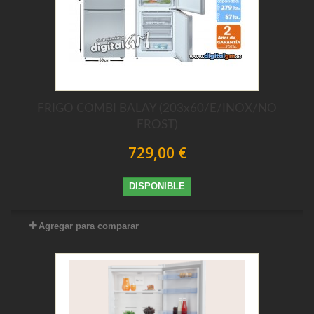
FRIGO COMBI BALAY (203x60/E/INOX/NO
FROST)
729,00 €
DISPONIBLE
Agregar para comparar