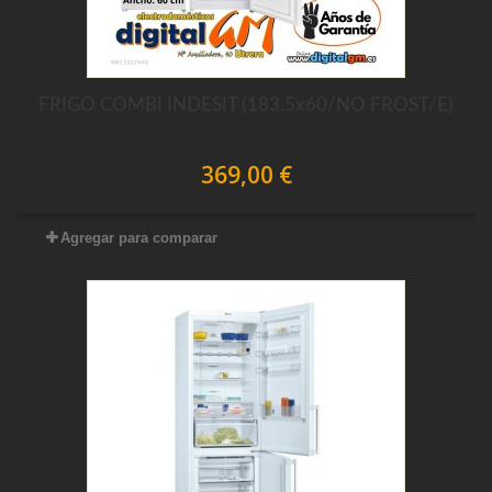
FRIGO COMBI INDESIT (183.5x60/NO FROST/E)
369,00 €
Agregar para comparar