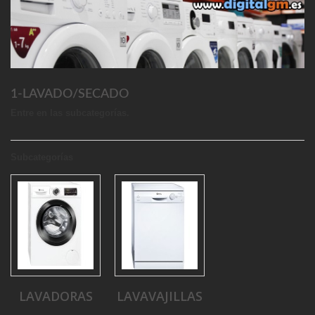
1-LAVADO/SECADO
Entre en las subcategorías.
Subcategorías
LAVADORAS
LAVAVAJILLAS