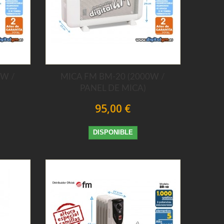
0W /
MICA FM BM-20 (2000W /
PANEL DE MICA)
95,00 €
DISPONIBLE