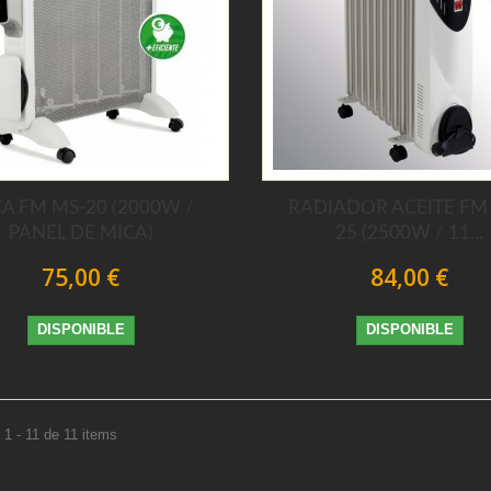
A FM MS-20 (2000W /
RADIADOR ACEITE FM
PANEL DE MICA)
25 (2500W / 11...
75,00 €
84,00 €
DISPONIBLE
DISPONIBLE
1 - 11 de 11 items