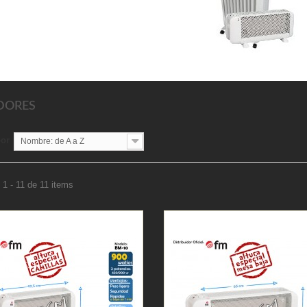
DORES
por
Nombre: de A a Z
1 - 11 de 11 items