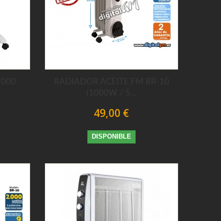
2000
RADIADOR ACEITE FM BR-10
(1000W / 5...
49,00 €
DISPONIBLE