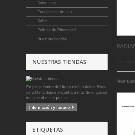
Aviso legal
Condiciones de uso
Sobre
Política de Privacidad
Nuestras tiendas
RADIA
NUESTRAS TIENDAS
Ordenar 
Mostrando 
En pleno centro de Utrera está la tienda física
de 200 m2 donde encontrará más de lo que se
imagine al mejor precio..
Información y horario
ETIQUETAS