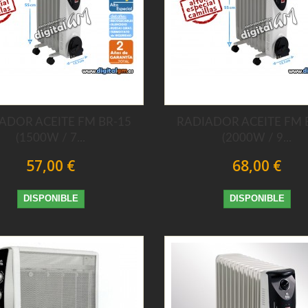
ADOR ACEITE FM BR-15
RADIADOR ACEITE FM 
(1500W / 7...
(2000W / 9...
57,00 €
68,00 €
DISPONIBLE
DISPONIBLE