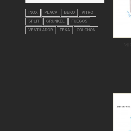
INOX
PLACA
BEKO
VITRO
SPLIT
GRUNKEL
FUEGOS
VENTILADOR
TEKA
COLCHON
MI