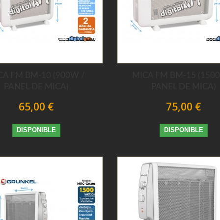
CA FM BM-10 (900W /
MICA FM BM-15 (150
PANEL DE MICA)
PANEL DE MICA)
65,00 €
75,00 €
DISPONIBLE
DISPONIBLE