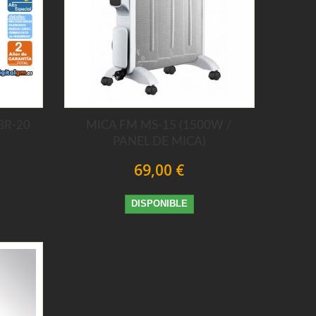
BR-20
MICA FM MS-15 (1500W /
PANEL DE MICA)
69,00 €
DISPONIBLE