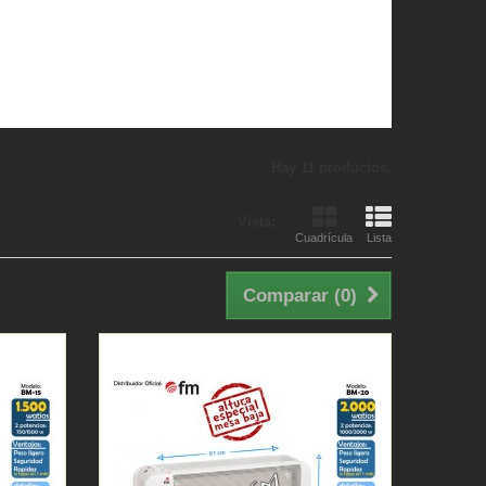
Hay 11 productos.
Vista:
Cuadrícula
Lista
Comparar (
0
)